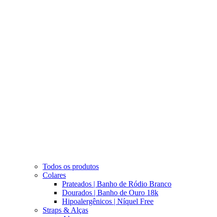
Todos os produtos
Colares
Prateados | Banho de Ródio Branco
Dourados | Banho de Ouro 18k
Hipoalergênicos | Níquel Free
Straps & Alças